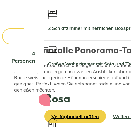
2 Schlafzimmer mit herrlichen Boxs
Montefioralle Panorama-T
4
Personen
Großes Wohnzimmer mit Sofa und T
Eine ruhige Radtour durch die Hügel rund um Montefior
Zypressen, Weinbergen und weiten Ausblicken über di
Route weist nur geringe Höhenunterschiede auf und is
geeignet. Perfekt, wenn Sie entspannt radeln und vo
genießen möchten.
Rosa
Verfügbarkeit prüfen
Weitere