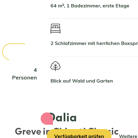
64 m², 1 Badezimmer, erste Etage
2 Schlafzimmer mit herrlichen Boxs
4
Personen
Blick auf Wald und Garten
Dalia
Greve in Chianti Classic
Verfügbarkeit prüfen
Weitere