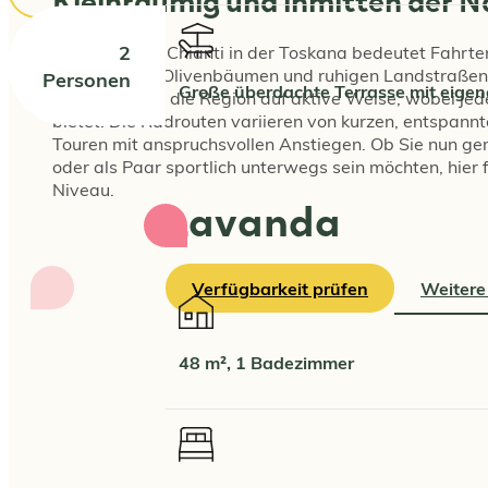
2
Radfahren im Chianti in der Toskana bedeutet Fahrten
Weinbergen, Olivenbäumen und ruhigen Landstraßen.
Personen
Große überdachte Terrasse mit eigen
entdecken Sie die Region auf aktive Weise, wobei jed
bietet. Die Radrouten variieren von kurzen, entspannt
Touren mit anspruchsvollen Anstiegen. Ob Sie nun gem
oder als Paar sportlich unterwegs sein möchten, hier 
Niveau.
Lavanda
Verfügbarkeit prüfen
Weitere
48 m², 1 Badezimmer