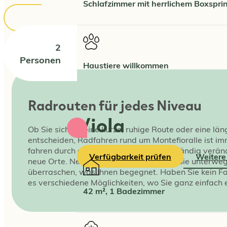
Schlafzimmer mit herrlichem Boxspri
2
Personen
Haustiere willkommen
Radrouten für jedes Niveau
Viola
Ob Sie sich für eine kurze, ruhige Route oder eine l
entscheiden, Radfahren rund um Montefioralle ist im
fahren durch eine Landschaft, die sich ständig verä
Verfügbarkeit prüfen
Weitere
neue Orte. Nehmen Sie sich Zeit, halten Sie unterwe
überraschen, was Ihnen begegnet. Haben Sie kein Fah
es verschiedene Möglichkeiten, wo Sie ganz einfach 
42 m², 1 Badezimmer