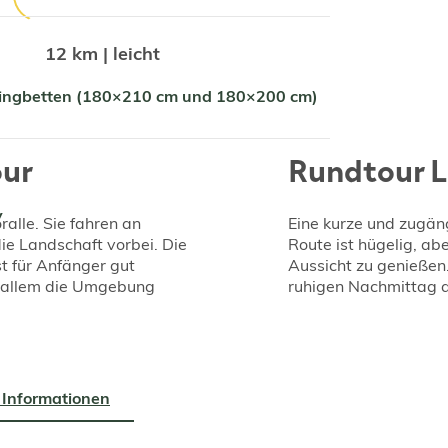
12 km | leicht
pringbetten (180×210 cm und 180×200 cm)
our
Rundtour L
V
alle. Sie fahren an
Eine kurze und zugäng
e Landschaft vorbei. Die
Route ist hügelig, ab
t für Anfänger gut
Aussicht zu genießen
r allem die Umgebung
ruhigen Nachmittag a
 Informationen