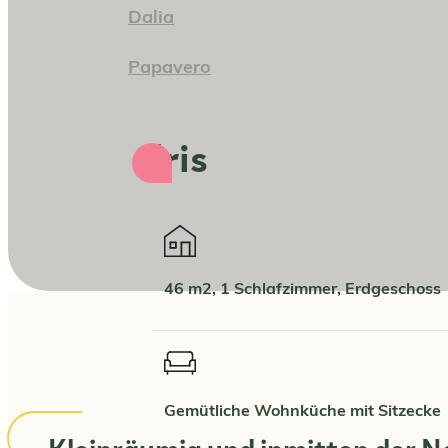
Dalia
Papavero
Iris
46 m2, 1 Schlafzimmer, Erdgeschoss
Gemütliche Wohnküche mit Sitzecke
Kleinräumig und inmitten der N