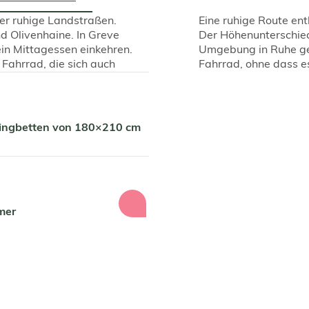
ber ruhige Landstraßen.
Eine ruhige Route ent
d Olivenhaine. In Greve
Der Höhenunterschied
ein Mittagessen einkehren.
Umgebung in Ruhe gen
Fahrrad, die sich auch
Fahrrad, ohne dass e
pringbetten von 180×210 cm
mer