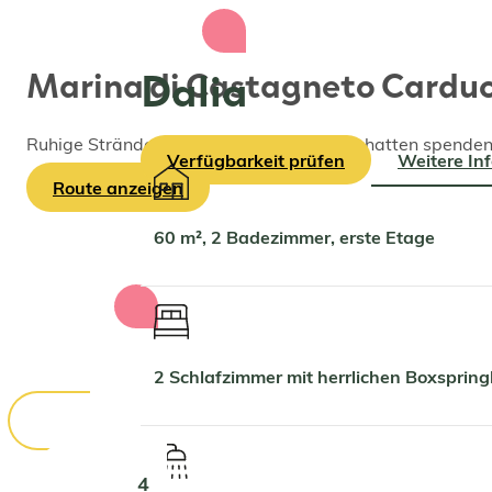
Dalia
Marina di Castagneto Carduc
Ruhige Strände mit Pinienwäldern, die Schatten spenden. 
Verfügbarkeit prüfen
Weitere In
Route anzeigen
60 m², 2 Badezimmer, erste Etage
2 Schlafzimmer mit herrlichen Boxspri
4