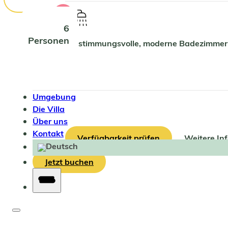
6
Personen
2 stimmungsvolle, moderne Badezimmer
Umgebung
Die Villa
Über uns
Kontakt
Verfügbarkeit prüfen
Weitere In
Jetzt buchen