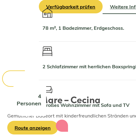
Verfügbarkeit prüfen
Weitere In
78 m², 1 Badezimmer, Erdgeschoss.
2 Schlafzimmer mit herrlichen Boxspri
4
Cecina Mare – Cecina
Personen
Großes Wohnzimmer mit Sofa und TV
Gemütlicher Badeort mit kinderfreundlichen Stränden un
Route anzeigen