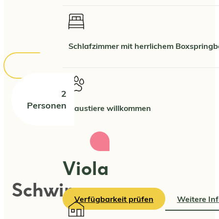
Schlafzimmer mit herrlichem Boxspringb
2
Personen
Haustiere willkommen
Viola
Schwimmen
Verfügbarkeit prüfen
Weitere In