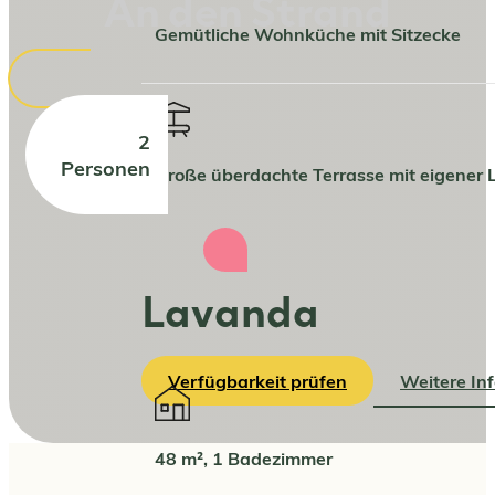
An den Strand
Gemütliche Wohnküche mit Sitzecke
2
Personen
Große überdachte Terrasse mit eigener
Lavanda
Verfügbarkeit prüfen
Weitere In
48 m², 1 Badezimmer