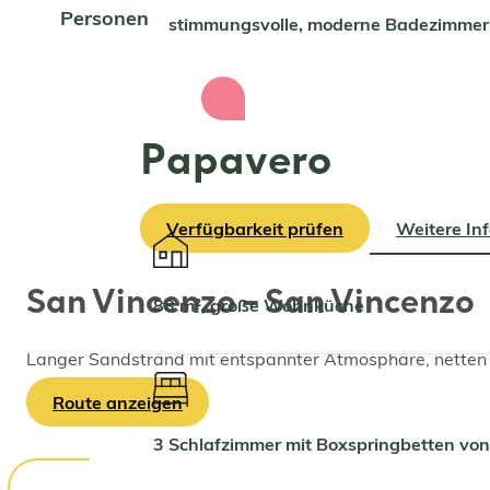
Personen
2 stimmungsvolle, moderne Badezimmer
Papavero
Verfügbarkeit prüfen
Weitere In
San Vincenzo – San Vincenzo
88 m², große Wohnküche
Langer Sandstrand mit entspannter Atmosphäre, netten
Route anzeigen
3 Schlafzimmer mit Boxspringbetten vo