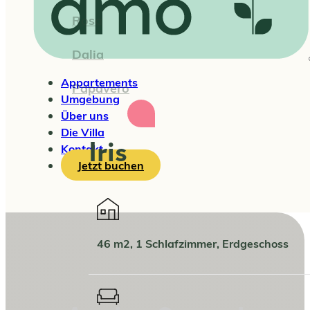
Rosa
Dalia
Appartements
Papavero
Umgebung
Über uns
Die Villa
Iris
Kontakt
Jetzt buchen
46 m2, 1 Schlafzimmer, Erdgeschoss