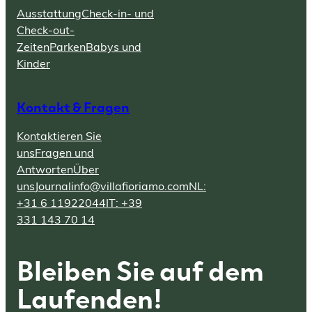
Ausstattung
Check-in- und
Check-out-
Zeiten
Parken
Babys und
Kinder
Kontakt & Fragen
Kontaktieren Sie
uns
Fragen und
Antworten
Über
uns
Journal
info@villafioriamo.com
NL:
+31 6 11922044
IT: +39
331 143 70 14
Bleiben Sie auf dem
Laufenden!