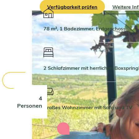
Verfügbarkeit prüfen
Weitere In
78 m², 1 Badezimmer, Erdgeschoss.
2 Schlafzimmer mit herrlichen Boxspri
4
Personen
Großes Wohnzimmer mit Sofa und TV