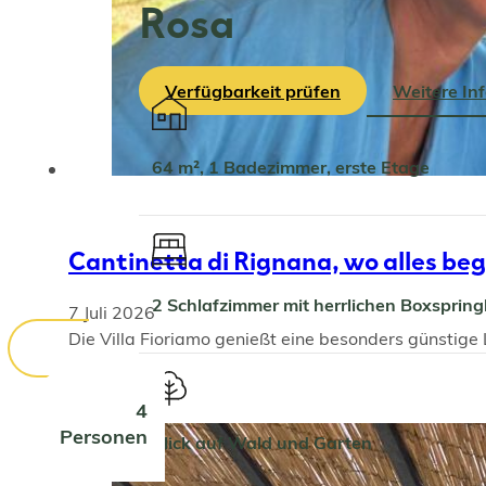
Rosa
Verfügbarkeit prüfen
Weitere In
64 m², 1 Badezimmer, erste Etage
Cantinetta di Rignana, wo alles be
2 Schlafzimmer mit herrlichen Boxspri
7 Juli 2026
Die Villa Fioriamo genießt eine besonders günstige
4
Personen
Blick auf Wald und Garten