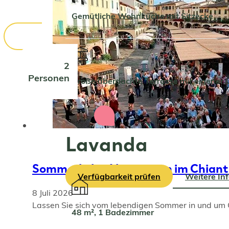
Gemütliche Wohnküche mit Sitzecke
2
Personen
Große überdachte Terrasse mit eigener
Lavanda
Sommerliche Aktivitäten im Chiant
Verfügbarkeit prüfen
Weitere In
8 Juli 2026
Lassen Sie sich vom lebendigen Sommer in und um G
48 m², 1 Badezimmer