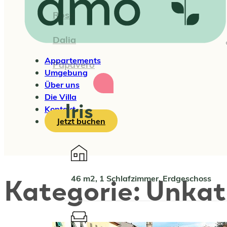
Rosa
Dalia
Appartements
Papavero
Umgebung
Über uns
Die Villa
Iris
Kontakt
Jetzt buchen
Kategorie:
Unkat
46 m2, 1 Schlafzimmer, Erdgeschoss