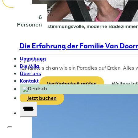
6
Personen
2 stimmungsvolle, moderne Badezimmer
Die Erfahrung der Familie Van Doorn 
Umgebung
7 Juli 2026
Die Villa
„Es fühlte sich an wie ein Paradies auf Erden. Alles 
Über uns
Kontakt
Verfügbarkeit prüfen
Weitere In
Jetzt buchen