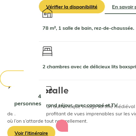
Vérifier la disponibilité
En savoir 
78 m², 1 salle de bain, rez-de-chaussée.
2 chambres avec de délicieux lits boxs
Montefioralle
4
personnes
Grand séjour, avec canapé et TV
Montefioralle est un authentique village fortifié médiéva
de fleurs, tout en profitant de vues imprenables sur les vi
où l’on s’attarde tout naturellement.
Voir l’itinéraire