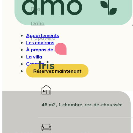
Rosa
Dalia
Appartements
Papavero
Les environs
À propos de nous
La villa
Iris
Contact
Réservez maintenant
46 m2, 1 chambre, rez-de-chaussée