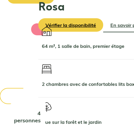
Rosa
Vérifier la disponibilité
En savoir 
64 m², 1 salle de bain, premier étage
2 chambres avec de confortables lits b
4
personnes
Vue sur la forêt et le jardin