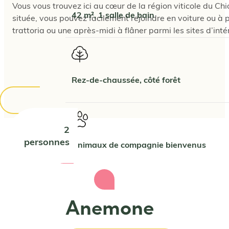
Vous vous trouvez ici au cœur de la région viticole du Ch
42 m², 1 salle de bain
située, vous pouvez facilement rejoindre en voiture ou à p
trattoria ou une après-midi à flâner parmi les sites d’inté
Rez-de-chaussée, côté forêt
2
personnes
Animaux de compagnie bienvenus
Anemone