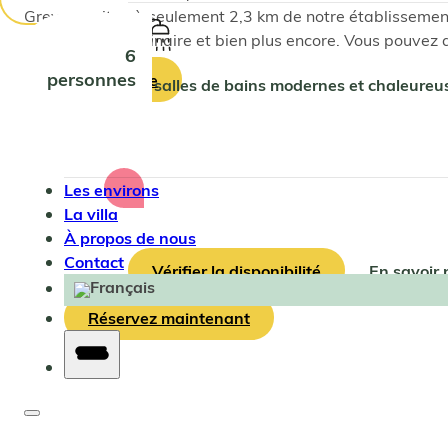
Greve se situe à seulement 2,3 km de notre établissemen
secours, un vétérinaire et bien plus encore. Vous pouvez a
6
personnes
Voir l’itinéraire
2 salles de bains modernes et chaleureu
Les environs
La villa
À propos de nous
Contact
Vérifier la disponibilité
En savoir 
Réservez maintenant