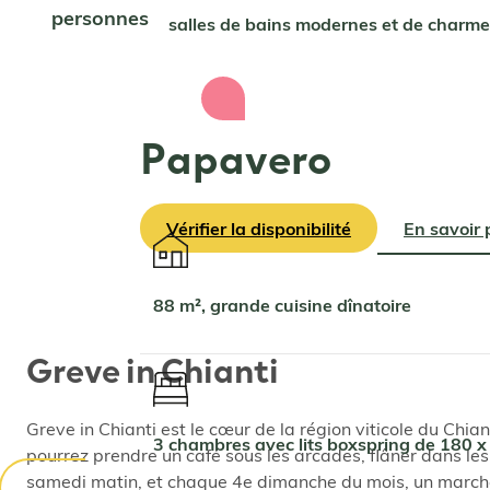
personnes
2 salles de bains modernes et de charme
Papavero
Vérifier la disponibilité
En savoir 
88 m², grande cuisine dînatoire
Greve in Chianti
Greve in Chianti est le cœur de la région viticole du Chia
3 chambres avec lits boxspring de 180 
pourrez prendre un café sous les arcades, flâner dans les 
samedi matin, et chaque 4e dimanche du mois, un marché b