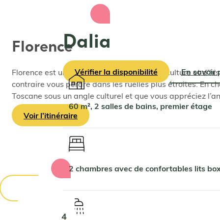
Dalia
Florence
Vérifier la disponibilité
En savoir 
Florence est une ville regorgeant d’art, de culture et d’h
contraire vous perdre dans les ruelles plus étroites. En c
Toscane sous un angle culturel et que vous appréciez l’ani
60 m², 2 salles de bains, premier étage
Voir l’itinéraire
2 chambres avec de confortables lits b
4