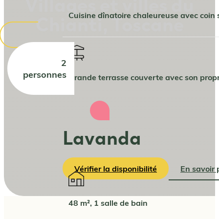
Villages et villes du
Chianti, Toscane
Cuisine dînatoire chaleureuse avec coin 
2
personnes
Grande terrasse couverte avec son propr
Lavanda
Vérifier la disponibilité
En savoir 
48 m², 1 salle de bain