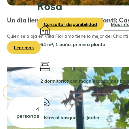
Rosa
Un día lleno del encanto del Chianti: Ca
Consultar disponibilidad
Más inf
Quien se aloja en Villa Fioriamo tiene lo mejor del Chian
64 m², 1 baño, primera planta
Leer más
2 dormitorios con magníficas camas bo
4
personas
Vistas al bosque y al jardín