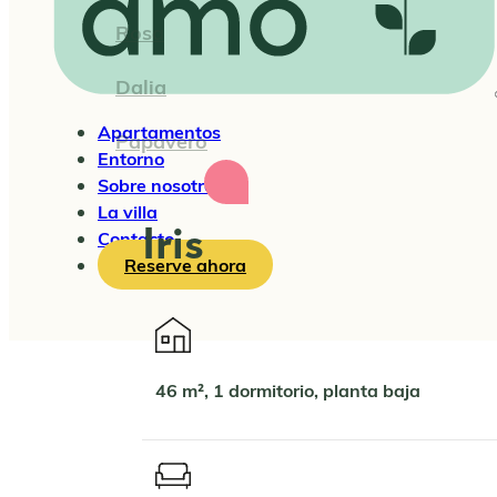
Rosa
Dalia
Apartamentos
Papavero
Entorno
Sobre nosotros
La villa
Iris
Contacto
Reserve ahora
46 m², 1 dormitorio, planta baja