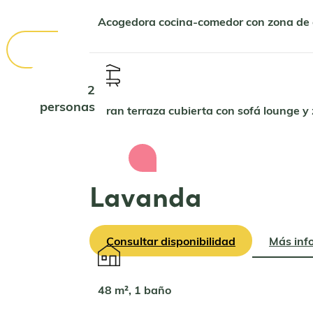
Diario
Acogedora cocina-comedor con zona de 
2
personas
Gran terraza cubierta con sofá lounge y 
Lavanda
Consultar disponibilidad
Más inf
48 m², 1 baño