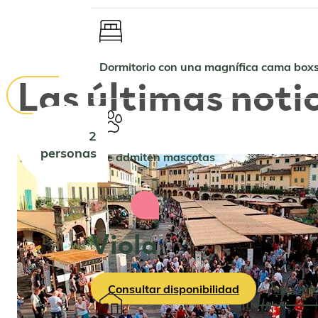
Dormitorio con una magnífica cama box
Las últimas noti
2
personas
Se admiten mascotas
Viola
Consultar disponibilidad
Más inf